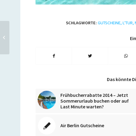
SCHLAGWORTE:
GUTSCHEINE
,
L'TUR
,
Lufthansa Amerika-
Angebote, z.B. New York,
Ein
Boston, Toronto oder
Panama
Das könnte Di
Frühbucherrabatte 2014 – Jetzt
Sommerurlaub buchen oder auf
Last Minute warten?
Air Berlin Gutscheine