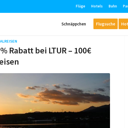
Flüge
Hotels
Bahn
Pa
Schnäppchen
Flugsuche
Hot
ALREISEN
0% Rabatt bei LTUR – 100€
eisen