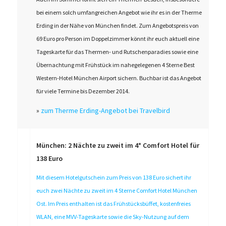
bei einem solch umfangreichen Angebot wie ihr es in der Therme
Erding in der Nähe von München findet. Zum Angebotspreis von
69 Euro pro Person im Doppelzimmer könnt ihr euch aktuell eine
Tageskarte für das Thermen- und Rutschenparadies sowie eine
Übernachtung mit Frühstück im nahegelegenen 4 Sterne Best
Western-Hotel München Airport sichern. Buchbar ist das Angebot
für viele Termine bis Dezember 2014.
»
zum Therme Erding-Angebot bei Travelbird
München: 2 Nächte zu zweit im 4* Comfort Hotel für
138 Euro
Mit diesem Hotelgutschein zum Preis von 138 Euro sichert ihr
euch zwei Nächte zu zweit im 4 Sterne Comfort Hotel München
Ost. Im Preis enthalten ist das Frühstücksbüffet, kostenfreies
WLAN, eine MVV-Tageskarte sowie die Sky-Nutzung auf dem