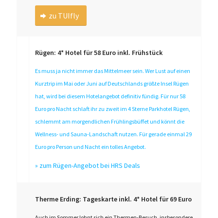
zu TUIfly
Rügen: 4* Hotel für 58 Euro inkl. Frühstück
Es muss ja nicht immer das Mittelmeer sein. Wer Lust auf einen
Kurztrip im Mai oder Juni auf Deutschlands größte Insel Rügen
hat, wird bei diesem Hotelangebot definitiv fündig. Für nur 58
Euro pro Nacht schlaft ihr zu zweit im 4 Sterne Parkhotel Rügen,
schlemmt am morgendlichen Frühlingsbüffet und könnt die
Wellness- und Sauna-Landschaft nutzen. Für gerade einmal 29
Euro pro Person und Nacht ein tolles Angebot.
»
zum Rügen-Angebot bei HRS Deals
Therme Erding: Tageskarte inkl. 4* Hotel für 69 Euro
Auch im Sommer lohnt sich ein Thermen-Besuch, insbesondere