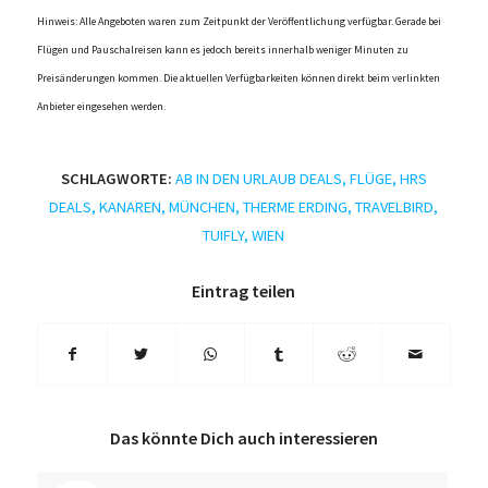
Hinweis: Alle Angeboten waren zum Zeitpunkt der Veröffentlichung verfügbar. Gerade bei
Flügen und Pauschalreisen kann es jedoch bereits innerhalb weniger Minuten zu
Preisänderungen kommen. Die aktuellen Verfügbarkeiten können direkt beim verlinkten
Anbieter eingesehen werden.
SCHLAGWORTE:
AB IN DEN URLAUB DEALS
,
FLÜGE
,
HRS
DEALS
,
KANAREN
,
MÜNCHEN
,
THERME ERDING
,
TRAVELBIRD
,
TUIFLY
,
WIEN
Eintrag teilen
Das könnte Dich auch interessieren