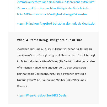
Zimmer. Außerdem kann ein Kind bis 12 Jahre ohne Aufpreis im
Zimmer der Eltern übernachten. Gültig ist der Gutschein bis
März 2015 und kann nach Verfügbarkeit eingelöst werden.
»
zum München-Angebot bei ab-in-den-urlaub-deals.de
Wien: 4 Sterne Derag Livinghotel für 48 Euro
Zwischen Juni und August 2014 könnt ihr schon für 48 Euro zu
zweit im 4 Sterne Derag Livinghotel übernachten. Das Hotel liegt
im Botschaftsviertel Wien-Döbling (19. Bezirk) und ist gut an den
öffentlichen Nahverkehr angebunden. Der Angebotspreis
beinhaltet die Übernachtung für zwei Personen sowie die
Nutzung von WLAN, Sauna und Minibar (inkl. 2 Bier und 2
Wasser).
»
zum Wien-Angebot bei HRS Deals