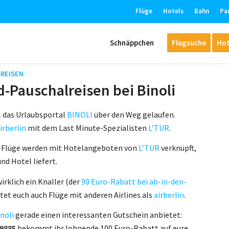
Flüge
Hotels
Bahn
Pa
Schnäppchen
Flugsuche
Hot
REISEN
d-Pauschalreisen bei Binoli
l das Urlaubsportal
BINOLI
über den Weg gelaufen.
irberlin
mit dem Last Minute-Spezialisten
L’TUR
.
-Flüge werden mit Hotelangeboten von
L’TUR
verknüpft,
nd Hotel liefert.
irklich ein Knaller (der
90 Euro-Rabatt bei ab-in-den-
ietet euch auch Flüge mit anderen Airlines als
airberlin
.
noli
gerade einen interessanten Gutschein anbietet:
h9885
bekommt ihr lohnende 100 Euro-Rabatt auf eure