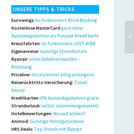
UNSERE TIPPS & TRICKS
Eurowings:
So funktioniert Blind Booking
Kostenlose MasterCard
ganz ohne
ai
Auslandsgebühren als Prepaid-Kreditkarte
Zu
Kreuzfahrten:
So funktioniert JUST AIDA
Eigenanreise:
Günstige Strandhotels
Ryanair:
ohne Gebühren buchen -
Anleitung
Priceline:
Hotelzimmer billig ersteigern
Reiserücktritts-Versicherung:
Travel
Secure
Kreditkarten:
0% Auslandsgebühren gratis
Strandurlaub:
selbst zusammengebastelt
Hotelbewertungen:
Worauf achten?
Animod:
Günstige Hotelgutscheine
HRS Deals:
Top-Hotels mit Rabatt