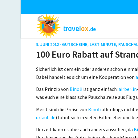
9. JUNI 2012 ·
GUTSCHEINE
,
LAST-MINUTE
,
PAUSCHAL
100 Euro Rabatt auf Stran
Sicherlich ist dem ein oder anderen schon einma
Dabei handelt es sich um eine Kooperation von
a
Das Prinzip von
Binoli
ist ganz einfach:
airberlin
was euch eine klassische Pauschalreise aus Flug u
Meist sind die Preise von
Binoli
allerdings nicht w
urlaub.de
) lohnt sich in vielen Fällen eher und b
Derzeit kann es aber auch anders aussehen, da
Bi
Durch Eingabe des Gutscheincodes
binoli4beac