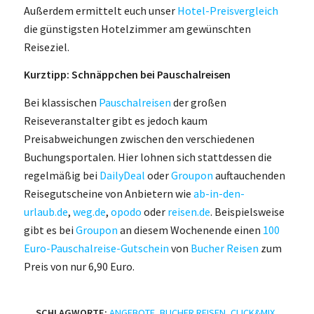
Außerdem ermittelt euch unser
Hotel-Preisvergleich
die günstigsten Hotelzimmer am gewünschten
Reiseziel.
Kurztipp: Schnäppchen bei Pauschalreisen
Bei klassischen
Pauschalreisen
der großen
Reiseveranstalter gibt es jedoch kaum
Preisabweichungen zwischen den verschiedenen
Buchungsportalen. Hier lohnen sich stattdessen die
regelmäßig bei
DailyDeal
oder
Groupon
auftauchenden
Reisegutscheine von Anbietern wie
ab-in-den-
urlaub.de
,
weg.de
,
opodo
oder
reisen.de
. Beispielsweise
gibt es bei
Groupon
an diesem Wochenende einen
100
Euro-Pauschalreise-Gutschein
von
Bucher Reisen
zum
Preis von nur 6,90 Euro.
SCHLAGWORTE:
ANGEBOTE
,
BUCHER REISEN
,
CLICK&MIX
,