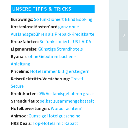
UNSERE TIPPS & TRICKS
Eurowings:
So funktioniert Blind Booking
Kostenlose MasterCard
ganz ohne
Ge
Auslandsgebühren als Prepaid-Kreditkarte
ab
Kreuzfahrten:
So funktioniert JUST AIDA
Eigenanreise:
Günstige Strandhotels
Ryanair:
ohne Gebühren buchen -
Anleitung
Priceline:
Hotelzimmer billig ersteigern
Reiserücktritts-Versicherung:
Travel
Secure
Kreditkarten:
0% Auslandsgebühren gratis
Strandurlaub:
selbst zusammengebastelt
Hotelbewertungen:
Worauf achten?
Animod:
Günstige Hotelgutscheine
HRS Deals:
Top-Hotels mit Rabatt