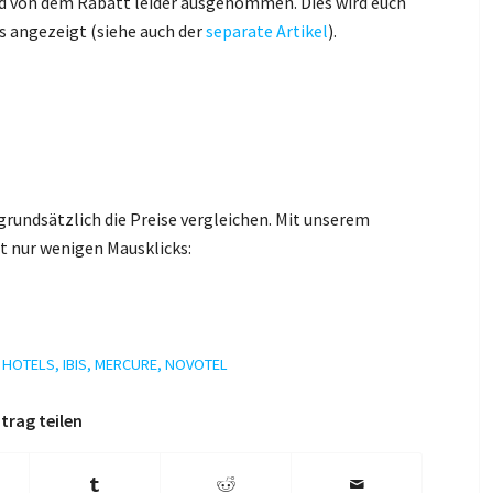
nd von dem Rabatt leider ausgenommen. Dies wird euch
s angezeigt (siehe auch der
separate Artikel
).
grundsätzlich die Preise vergleichen. Mit unserem
it nur wenigen Mausklicks:
,
HOTELS
,
IBIS
,
MERCURE
,
NOVOTEL
trag teilen