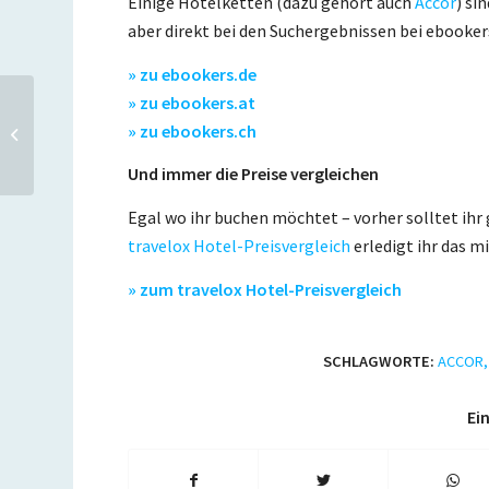
Einige Hotelketten (dazu gehört auch
Accor
) si
aber direkt bei den Suchergebnissen bei ebooker
» zu ebookers.de
» zu ebookers.at
Chicago: Ab 316 Euro mit
» zu ebookers.ch
Air France und KLM – nur
heute buchbar (Update:...
Und immer die Preise vergleichen
Egal wo ihr buchen möchtet – vorher solltet ihr 
travelox Hotel-Preisvergleich
erledigt ihr das m
» zum travelox Hotel-Preisvergleich
SCHLAGWORTE:
ACCOR
Ein