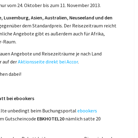
r nur vom 24. Oktober bis zum 11. November 2013.
de, Luxemburg, Asien, Australien, Neuseeland und den
egenüber dem Standardpreis. Der Reisezeitraum reicht
nliche Angebote gibt es außerdem auch für Afrika,
er-Raum.
enauen Angebote und Reisezeiträume je nach Land
r auf der
Aktionsseite direkt bei Accor
.
chen dabei!
att bei ebookers
sollte unbedingt beim Buchungsportal
ebookers
dem Gutscheincode
EBKHOTEL20
nämlich satte 20