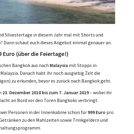
d Silvestertage in diesem Jahr mal mit Shorts und
? Dann schaut euch dieses Angebot einmal genauer an.
 Euro (über die Feiertage!)
ischen Bangkok aus nach
Malaysia
mit Stopps in
alaysia. Danach habt ihr noch ausgiebig Zeit die
igon) zu erkunden, bevor es zurück nach Bangkok geht.
om
23. Dezember 2018 bis zum 7. Januar 2019
– wobei ihr
 Nacht an Bord vor den Toren Bangkoks verbringt.
zwei Personen in der Innenkabine schon für
999 Euro
pro
, Getränken zu den Mahlzeiten sowie Trinkgeldern und
erhaltungsprogramm.