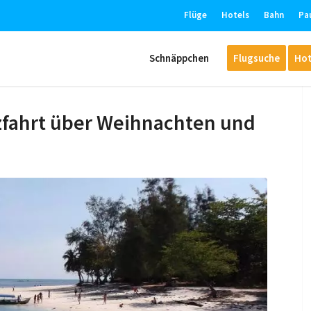
Flüge
Hotels
Bahn
Pa
Schnäppchen
Flugsuche
Hot
zfahrt über Weihnachten und