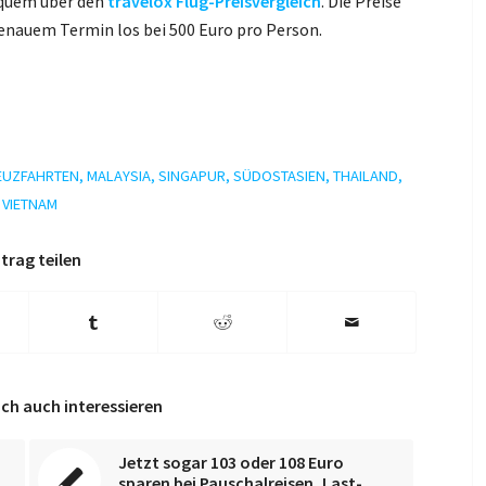
equem über den
travelox Flug-Preisvergleich
. Die Preise
genauem Termin los bei 500 Euro pro Person.
EUZFAHRTEN
,
MALAYSIA
,
SINGAPUR
,
SÜDOSTASIEN
,
THAILAND
,
VIETNAM
trag teilen
ch auch interessieren
Jetzt sogar 103 oder 108 Euro
sparen bei Pauschalreisen, Last-