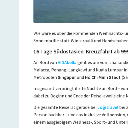
Wie wäre es über die kommenden Weihnachts- un
Sonnenbrille statt Winterpulli und Handschuhen
16 Tage Südostasien-Kreuzfahrt ab 999
An Bord von
AIDAbella
geht es am vom thailänd
Malacca, Penang, Langkawi und Kuala Lumpur in M
Metropolen
Singapur
und
Ho Chi Minh Stadt
(Sa
Insgesamt verbringt ihr 16 Nächte an Bord – v
dabei zu Beginn und Ende der Reise jeweils eine
Die gesamte Reise ist gerade bei
Logitravel
bei 
Person buchbar – und das inklusive Vollpension
einem ausgiebigem Wellness-, Sport- und Unt