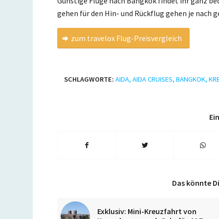
Günstige Flüge nach Bangkok findet ihr ganz b
gehen für den Hin- und Rückflug gehen je nach 
zum travelox Flug-Preisvergleich
SCHLAGWORTE:
AIDA
,
AIDA CRUISES
,
BANGKOK
,
KR
Ein
Das könnte Di
Exklusiv: Mini-Kreuzfahrt von