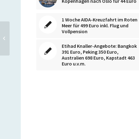
Kopenhagen nach Oslo für 44 Euro
1 Woche AIDA-Kreuzfahrt im Roten
Meer für 499 Euro inkl. Flug und
KLM Geburtstags-Sale:
Vollpension
Curaçao und St. Maarten
ab 397 Euro, Kapstadt ab
Etihad Knaller-Angebote: Bangkok
462...
391 Euro, Peking 350 Euro,
Australien 698 Euro, Kapstadt 463
Euro u.v.m.