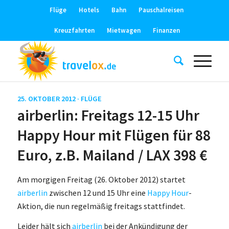
Flüge
Hotels
Bahn
Pauschalreisen
Kreuzfahrten
Mietwagen
Finanzen
25. OKTOBER 2012 ·
FLÜGE
airberlin: Freitags 12-15 Uhr
Happy Hour mit Flügen für 88
Euro, z.B. Mailand / LAX 398 €
Am morgigen Freitag (26. Oktober 2012) startet
airberlin
zwischen 12 und 15 Uhr eine
Happy Hour
-
Aktion, die nun regelmäßig freitags stattfindet.
Leider hält sich
airberlin
bei der Ankündigung der