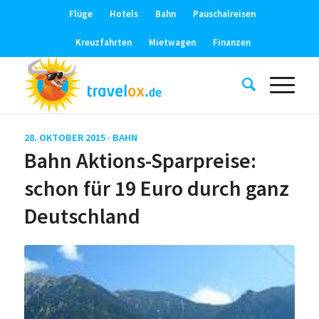
Flüge
Hotels
Bahn
Pauschalreisen
Kreuzfahrten
Mietwagen
Finanzen
28. OKTOBER 2015 ·
BAHN
Bahn Aktions-Sparpreise:
schon für 19 Euro durch ganz
Deutschland