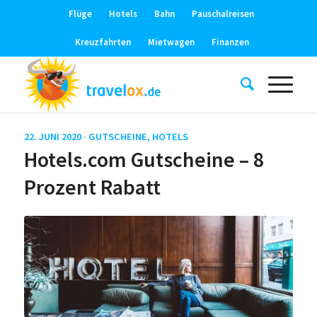
Flüge
Hotels
Bahn
Pauschalreisen
Kreuzfahrten
Mietwagen
Finanzen
22. JUNI 2020 ·
GUTSCHEINE
,
HOTELS
Hotels.com Gutscheine – 8
Prozent Rabatt