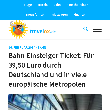
Flüge
Hotels
Bahn
Pauschalreisen
Kreuzfahrten
Mietwagen
Finanzen
16. FEBRUAR 2014 ·
BAHN
Bahn Einsteiger-Ticket: Für
39,50 Euro durch
Deutschland und in viele
europäische Metropolen