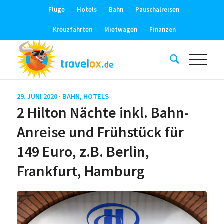
Flüge
Hotels
Bahn
Pauschalreisen
Kreuzfahrten
Mietwagen
Finanzen
29. JUNI 2020 ·
BAHN
,
HOTELS
2 Hilton Nächte inkl. Bahn-
Anreise und Frühstück für
149 Euro, z.B. Berlin,
Frankfurt, Hamburg