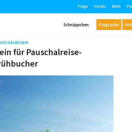
Flüge
Hotels
Bahn
Pa
Schnäppchen
Flugsuche
Hot
AUSCHALREISEN
in für Pauschalreise-
Frühbucher