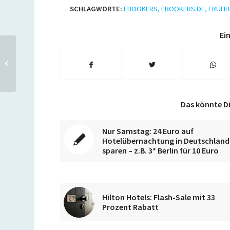
SCHLAGWORTE:
EBOOKERS
,
EBOOKERS.DE
,
FRÜHB
Ein
Black Friday Sale: Alle
Reise-Schnäppchen im
Überblick
Das könnte Di
Nur Samstag: 24 Euro auf
Hotelübernachtung in Deutschland
sparen – z.B. 3* Berlin für 10 Euro
Hilton Hotels: Flash-Sale mit 33
Prozent Rabatt