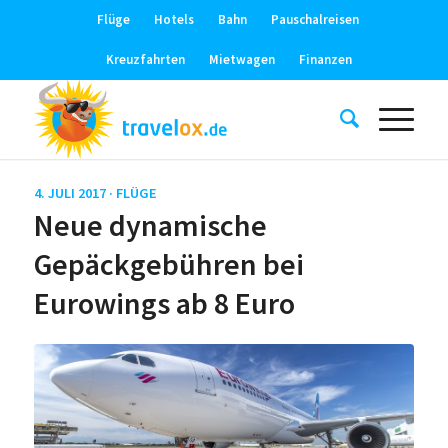
Flüge
Hotels
Bahn
Pauschalreisen
Kreuzfahrten
Mietwagen
Finanzen
4. JULI 2017 ·
FLÜGE
Neue dynamische
Gepäckgebühren bei
Eurowings ab 8 Euro