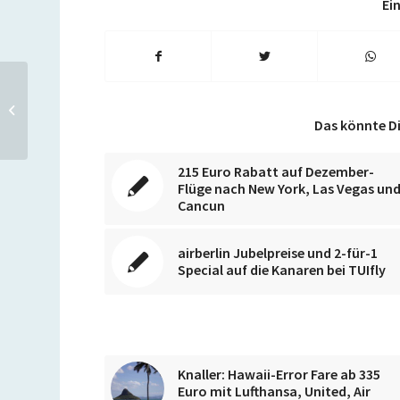
Ein
DB REWE Ticket 2014: Hin-
und zurück durch
Deutschland für 79 Euro
Das könnte Di
ohne Z...
215 Euro Rabatt auf Dezember-
Flüge nach New York, Las Vegas un
Cancun
airberlin Jubelpreise und 2-für-1
Special auf die Kanaren bei TUIfly
Knaller: Hawaii-Error Fare ab 335
Euro mit Lufthansa, United, Air