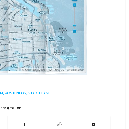
LM
,
KOSTENLOS
,
STADTPLÄNE
trag teilen