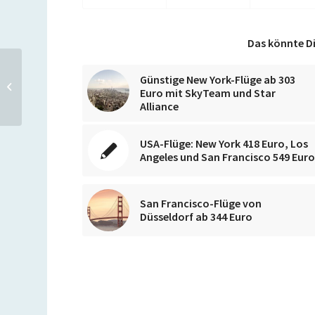
Das könnte Di
Zwei Millionen
Günstige New York-Flüge ab 303
Germanwings Extra-
Euro mit SkyTeam und Star
Tickets ab 33 Euro bis
Alliance
Sonntag
USA-Flüge: New York 418 Euro, Los
Angeles und San Francisco 549 Eur
San Francisco-Flüge von
Düsseldorf ab 344 Euro