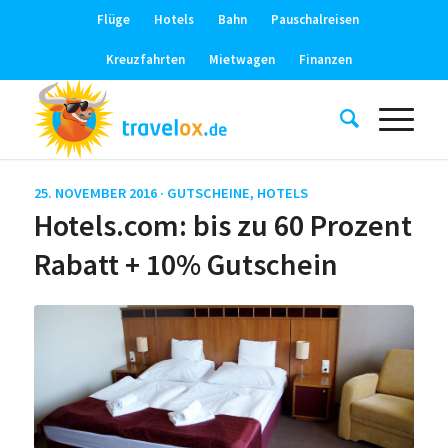
Flüge
Hotels
Bahn
Pauschalreisen
Kreuzfahrten
Mietwagen
Finanzen
25. NOVEMBER 2016 ·
GUTSCHEINE
,
HOTELS
Hotels.com: bis zu 60 Prozent
Rabatt + 10% Gutschein