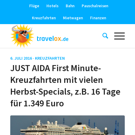
Flüge
Hotels
Bahn
Pauschalreisen
Kreuzfahrten
Mietwagen
Finanzen
6. JULI 2016 ·
KREUZFAHRTEN
JUST AIDA First Minute-
Kreuzfahrten mit vielen
Herbst-Specials, z.B. 16 Tage
für 1.349 Euro