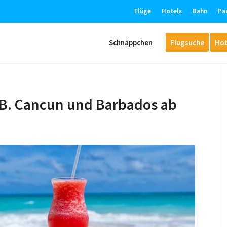
Flüge
Hotels
Bahn
Pa
Schnäppchen
Flugsuche
Hot
z.B. Cancun und Barbados ab