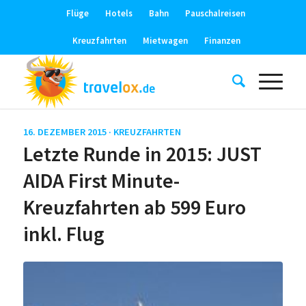
Flüge
Hotels
Bahn
Pauschalreisen
Kreuzfahrten
Mietwagen
Finanzen
16. DEZEMBER 2015 ·
KREUZFAHRTEN
Letzte Runde in 2015: JUST
AIDA First Minute-
Kreuzfahrten ab 599 Euro
inkl. Flug