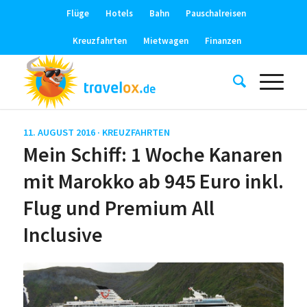
Flüge
Hotels
Bahn
Pauschalreisen
Kreuzfahrten
Mietwagen
Finanzen
11. AUGUST 2016 ·
KREUZFAHRTEN
Mein Schiff: 1 Woche Kanaren
mit Marokko ab 945 Euro inkl.
Flug und Premium All
Inclusive