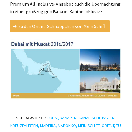
Premium All Inclusive-Angebot auch die Übernachtung
in einer großzügigen
Balkon-Kabine
inklusive.
zu den Orient-Schnäppchen von Mein Schiff
SCHLAGWORTE:
DUBAI
,
KANAREN
,
KANARISCHE INSELN
,
KREUZFAHRTEN
,
MADEIRA
,
MAROKKO
,
MEIN SCHIFF
,
ORIENT
,
TUI