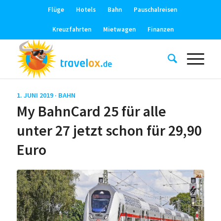
Flüge
Hotels
Bahn
Pauschalreisen
Kreuzfahrten
Mietwagen
Finanzen
1. JUNI 2019 ·
BAHN
My BahnCard 25 für alle
unter 27 jetzt schon für 29,90
Euro