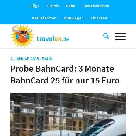
Flüge
Hotels
Bahn
Pauschalreisen
Kreuzfahrten
Mietwagen
Finanzen
2. JANUAR 2015 ·
BAHN
Probe BahnCard: 3 Monate
BahnCard 25 für nur 15 Euro