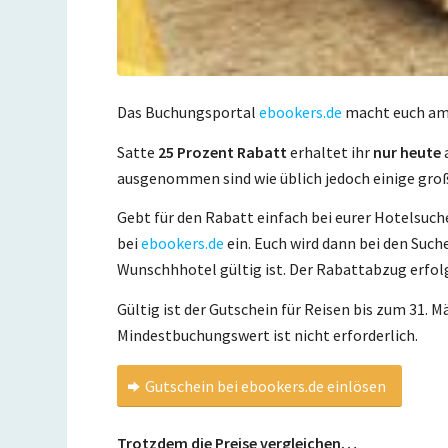
Das Buchungsportal
ebookers.de
macht euch am 
Satte
25 Prozent Rabatt
erhaltet ihr
nur heute
ausgenommen sind wie üblich jedoch einige gro
Gebt für den Rabatt einfach bei eurer Hotelsuc
bei
ebookers.de
ein. Euch wird dann bei den Such
Wunschhhotel gültig ist. Der Rabattabzug erfol
Gültig ist der Gutschein für Reisen bis zum 31. 
Mindestbuchungswert ist nicht erforderlich.
Gutschein bei ebookers.de einlösen
Trotzdem die Preise vergleichen…