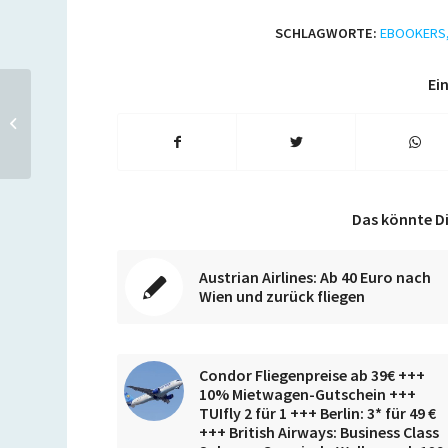
SCHLAGWORTE:
EBOOKERS
Ein
A&O Hotels: 2 Nächte zu
zweit für 79 Euro inkl.
Frühstück in 17
europäischen...
Das könnte Di
Austrian Airlines: Ab 40 Euro nach
Wien und zurück fliegen
Condor Fliegenpreise ab 39€ +++
10% Mietwagen-Gutschein +++
TUIfly 2 für 1 +++ Berlin: 3* für 49 €
+++ British Airways: Business Class