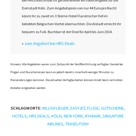
Bei HRS Deals findet ihr gerade wieder ein tolles Angebot für die
Domstadt Köln. Zum Angebotspreis von nur 44 Euro pro Nacht
könnt ihr zu zweit im 3 Sterne-Hotel Flandrischer Hof im
beliebten Belgischen Viertel übernachten. Die Alstadt erreicht ihr
bequem zu Fuß. Buchbar ist der Deal für April bis Juni 2014.
»
zum Angebot bei HRS Deals
Hinweis: Alle Angeboten waren zum Zeitpunkt der Veröffentlichung verfügbar. Gerade bei
Flügen und Pauschalreisen kann es jedoch bereits innerhalb weniger Minuten zu
Preisänderungen kommen. Die aktuellen Verfügbarkeiten können direkt beim verlinkten
Anbieter eingesehen werden.
SCHLAGWORTE:
BILLIGFLIEGER
,
EASYJET
,
FLÜGE
,
GUTSCHEINE
,
HOTELS
,
HRS DEALS
,
KÖLN
,
NEW YORK
,
RYANAIR
,
SINGAPORE
AIRLINES
,
TRAVELPONY