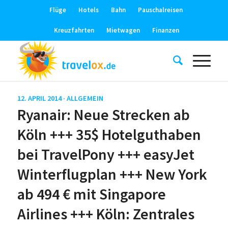
Flüge
Hotels
Bahn
Pauschalreisen
Kreuzfahrten
Mietwagen
Finanzen
12. APRIL 2014 ·
ALLGEMEIN
Ryanair: Neue Strecken ab
Köln +++ 35$ Hotelguthaben
bei TravelPony +++ easyJet
Winterflugplan +++ New York
ab 494 € mit Singapore
Airlines +++ Köln: Zentrales