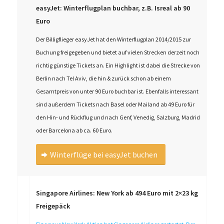
easyJet: Winterflugplan buchbar, z.B. Isreal ab 90
Euro
Der Billigflieger easyJet hat den Winterflugplan 2014/2015 zur
Buchung freigegeben und bietet auf vielen Strecken derzeit noch
richtig günstige Tickets an. Ein Highlight ist dabei die Strecke von
Berlin nach Tel Aviv, die hin & zurück schon ab einem
Gesamtpreis von unter 90 Euro buchbar ist. Ebenfalls interessant
sind außerdem Tickets nach Basel oder Mailand ab 49 Euro für
den Hin- und Rückflug und nach Genf, Venedig, Salzburg, Madrid
oder Barcelona ab ca. 60 Euro.
Winterflüge bei easyJet buchen
Singapore Airlines: New York ab 494 Euro mit 2×23 kg
Freigepäck