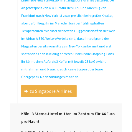
Eine neue New York-Aktion hat Singapore Airlines gestartet. Der
Angebotspreis von 494 Euro für den Hin- und Rückflug von
Frankfurt nach New York ist zwar preislich kein großer Knaller,
aber dafür fliegt ihr im Mai oder Juni bei frühlingshaften
Temperaturen mit einer der besten Fluggesellschaften der Welt
im Airbus A 380. Weitere Vorteile sind, dass ihr aufgrund der
Flugzeiten bereits vormittags in New York ankommt und erst
spätabends den Rückflug antretet. Und für alle Shopping-Fans:
Ihr könnt ohne Aufpreis 2 Koffer mit jeweils 23 kg Gewicht
mitnehmen und braucht euch keine Sorgen über teure
Übergepäck-Nachzahlungen machen.
zu Singapore Airlines
Köln: 3 Sterne-Hotel mitten im Zentrum für 44 Euro
pro Nacht