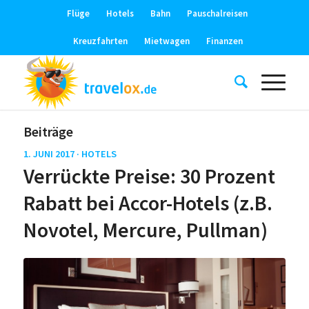
Flüge
Hotels
Bahn
Pauschalreisen
Kreuzfahrten
Mietwagen
Finanzen
Beiträge
1. JUNI 2017 ·
HOTELS
Verrückte Preise: 30 Prozent
Rabatt bei Accor-Hotels (z.B.
Novotel, Mercure, Pullman)