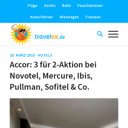
Flüge
Hotels
Bahn
Pauschalreisen
Kreuzfahrten
Mietwagen
Finanzen
28. MÄRZ 2015 ·
HOTELS
Accor: 3 für 2-Aktion bei
Novotel, Mercure, Ibis,
Pullman, Sofitel & Co.