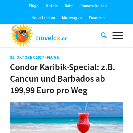
Flüge
Hotels
Bahn
Pauschalreisen
Kreuzfahrten
Mietwagen
Finanzen
21. OKTOBER 2017 ·
FLÜGE
Condor Karibik-Special: z.B.
Cancun und Barbados ab
199,99 Euro pro Weg