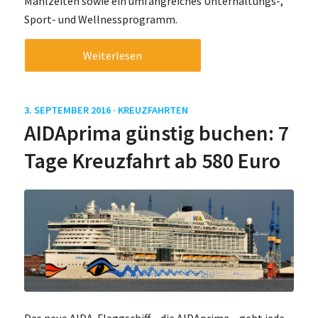
Mahlzeiten sowie ein umfangreiches Unterhaltungs-,
Sport- und Wellnessprogramm.
Weiterlesen
3. SEPTEMBER 2016 ·
KREUZFAHRTEN
AIDAprima günstig buchen: 7
Tage Kreuzfahrt ab 580 Euro
Das neue AIDA-Flaggschiff – die AIDAprima – geht jede