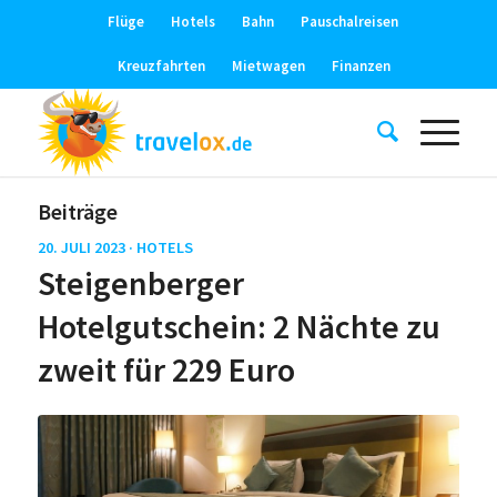
Flüge
Hotels
Bahn
Pauschalreisen
Kreuzfahrten
Mietwagen
Finanzen
Beiträge
20. JULI 2023 ·
HOTELS
Steigenberger
Hotelgutschein: 2 Nächte zu
zweit für 229 Euro