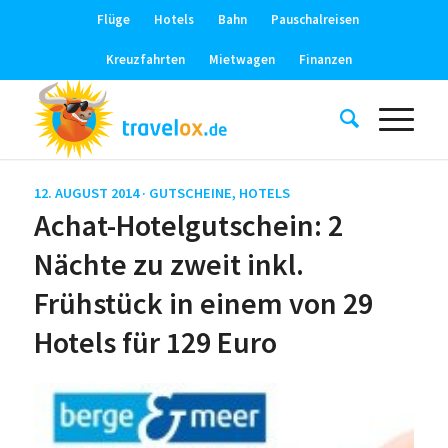
Flüge
Hotels
Bahn
Pauschalreisen
Kreuzfahrten
Mietwagen
Finanzen
12. AUGUST 2014 ·
GUTSCHEINE
,
HOTELS
Achat-Hotelgutschein: 2
Nächte zu zweit inkl.
Frühstück in einem von 29
Hotels für 129 Euro