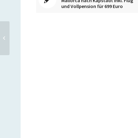
Mallorca nach Kapstadt inkl. Flug
und Vollpension für 699 Euro
Bahn-Ticket durch
Deutschland zum
Festpreis von 39,99 Euro