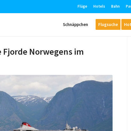
Flüge
Hotels
Bahn
Pa
Schnäppchen
Flugsuche
Hot
e Fjorde Norwegens im