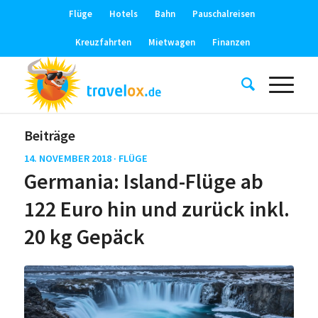
Flüge
Hotels
Bahn
Pauschalreisen
Kreuzfahrten
Mietwagen
Finanzen
Beiträge
14. NOVEMBER 2018 ·
FLÜGE
Germania: Island-Flüge ab
122 Euro hin und zurück inkl.
20 kg Gepäck