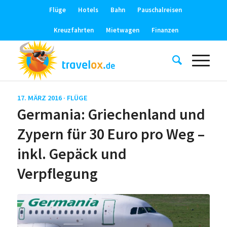
Flüge
Hotels
Bahn
Pauschalreisen
Kreuzfahrten
Mietwagen
Finanzen
17. MÄRZ 2016 ·
FLÜGE
Germania: Griechenland und
Zypern für 30 Euro pro Weg –
inkl. Gepäck und
Verpflegung