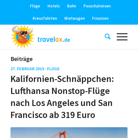
Flüge
Hotels
Bahn
Pauschalreisen
Kreuzfahrten
Mietwagen
Finanzen
Beiträge
27. FEBRUAR 2019 ·
FLÜGE
Kalifornien-Schnäppchen:
Lufthansa Nonstop-Flüge
nach Los Angeles und San
Francisco ab 319 Euro