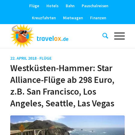
Flüge
Hotels
Bahn
Pauschalreisen
Kreuzfahrten
Mietwagen
Finanzen
22. APRIL 2018 ·
FLÜGE
Westküsten-Hammer: Star
Alliance-Flüge ab 298 Euro,
z.B. San Francisco, Los
Angeles, Seattle, Las Vegas