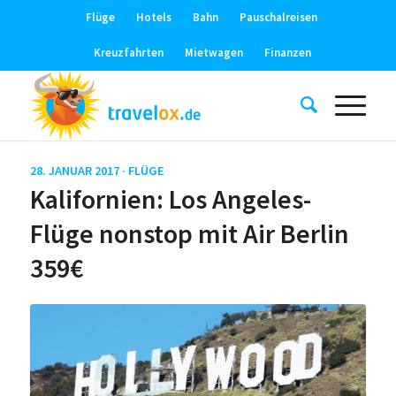
Flüge
Hotels
Bahn
Pauschalreisen
Kreuzfahrten
Mietwagen
Finanzen
28. JANUAR 2017 ·
FLÜGE
Kalifornien: Los Angeles-
Flüge nonstop mit Air Berlin
359€