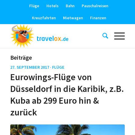
Flüge
Hotels
Bahn
Pauschalreisen
Kreuzfahrten
Mietwagen
Finanzen
Beiträge
27. SEPTEMBER 2017 ·
FLÜGE
Eurowings-Flüge von
Düsseldorf in die Karibik, z.B.
Kuba ab 299 Euro hin &
zurück