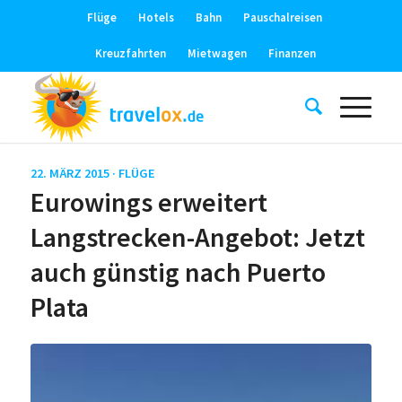
Flüge
Hotels
Bahn
Pauschalreisen
Kreuzfahrten
Mietwagen
Finanzen
22. MÄRZ 2015 ·
FLÜGE
Eurowings erweitert
Langstrecken-Angebot: Jetzt
auch günstig nach Puerto
Plata