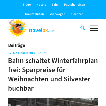
Flüge
Hotels
Bahn
Pauschalreisen
Kreuzfahrten
Mietwagen
Finanzen
Beiträge
12. OKTOBER 2015 ·
BAHN
Bahn schaltet Winterfahrplan
frei: Sparpreise für
Weihnachten und Silvester
buchbar