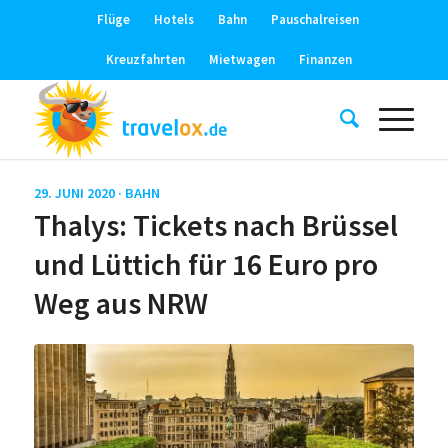
Flüge
Hotels
Bahn
Pauschalreisen
Kreuzfahrten
Mietwagen
Finanzen
29. JUNI 2020 ·
BAHN
Thalys: Tickets nach Brüssel
und Lüttich für 16 Euro pro
Weg aus NRW