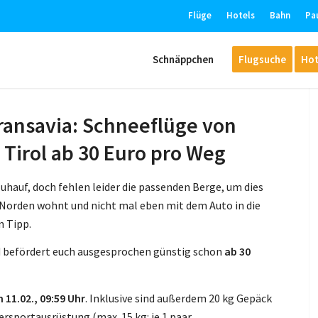
Flüge
Hotels
Bahn
Pa
Schnäppchen
Flugsuche
Hot
Transavia: Schneeflüge von
Tirol ab 30 Euro pro Weg
hauf, doch fehlen leider die passenden Berge, um dies
 Norden wohnt und nicht mal eben mit dem Auto in die
n Tipp.
nd befördert euch ausgesprochen günstig schon
ab 30
 11.02., 09:59 Uhr
. Inklusive sind außerdem 20 kg Gepäck
rsportausrüstung (max. 15 kg: je 1 paar