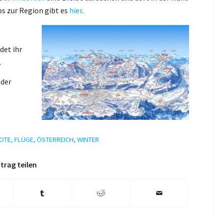
ps zur Region gibt es
hier
.
det ihr
.
 der
OTE
,
FLÜGE
,
ÖSTERREICH
,
WINTER
trag teilen