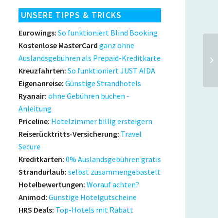
UNSERE TIPPS & TRICKS
Eurowings:
So funktioniert Blind Booking
Kostenlose MasterCard
ganz ohne
tr
Auslandsgebühren als Prepaid-Kreditkarte
Mi
Kreuzfahrten:
So funktioniert JUST AIDA
Eigenanreise:
Günstige Strandhotels
Ryanair:
ohne Gebühren buchen -
Anleitung
Priceline:
Hotelzimmer billig ersteigern
Reiserücktritts-Versicherung:
Travel
Secure
Kreditkarten:
0% Auslandsgebühren gratis
Strandurlaub:
selbst zusammengebastelt
Hotelbewertungen:
Worauf achten?
Animod:
Günstige Hotelgutscheine
HRS Deals:
Top-Hotels mit Rabatt