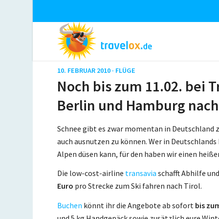
10. FEBRUAR 2010 ·
FLÜGE
Noch bis zum 11.02. bei 
Berlin und Hamburg nach 
Schnee gibt es zwar momentan in Deutschland zu
auch ausnutzen zu können. Wer in Deutschlands
Alpen düsen kann, für den haben wir einen heiße
Die low-cost-airline
transavia
schafft Abhilfe u
Euro
pro Strecke zum Ski fahren nach Tirol.
Buchen
könnt ihr die Angebote ab sofort
bis zum
und 5 kg Handgepäck sowie zusätzlich eure Winte