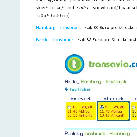
skier/stöcke/schuhe
oder
1 snowboard/1 paar s
120 x 50 x 40 cm).
Hamburg – Innsbruck
->
ab 30 Euro
pro Strecke 
Berlin – Innsbruck
->
ab 38 Euro
pro Strecke ink