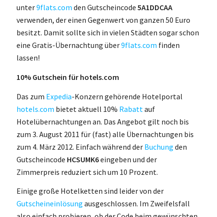
unter
9flats.com
den Gutscheincode
5A1DDCAA
verwenden, der einen Gegenwert von ganzen 50 Euro
besitzt. Damit sollte sich in vielen Städten sogar schon
eine Gratis-Übernachtung über
9flats.com
finden
lassen!
10% Gutschein für hotels.com
Das zum
Expedia
-Konzern gehörende Hotelportal
hotels.com
bietet aktuell 10%
Rabatt
auf
Hotelübernachtungen an. Das Angebot gilt noch bis
zum 3. August 2011 für (fast) alle Übernachtungen bis
zum 4. März 2012. Einfach während der
Buchung
den
Gutscheincode
HCSUMK6
eingeben und der
Zimmerpreis reduziert sich um 10 Prozent.
Einige große Hotelketten sind leider von der
Gutscheineinlösung
ausgeschlossen. Im Zweifelsfall
also einfach probieren, ob der Code beim gewünschten