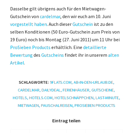
Dasselbe gilt übrigens auch für den Mietwagen-
Gutschein von
cardelmar
, den wir euch am 10. Juni
vorgestellt haben
. Auch dieser
Gutschein
ist zu den
selben Konditionen (50 Euro-Gutschein zum Preis von
19 Euro) noch bis Montag (27. Juni 2011) um 11 Uhr bei
ProSieben Products
erhältlich. Eine
detaillierte
Bewertung
des
Gutscheins
findet ihr in unserem
alten
Artikel
.
SCHLAGWORTE:
9FLATS.COM
,
AB-IN-DEN-URLAUB.DE
,
CARDELMAR
,
DAILYDEAL
,
FERIENHÄUSER
,
GUTSCHEINE
,
HOTELS
,
HOTELS.COM
,
HOTELSCHNÄPPCHEN
,
LAST-MINUTE
,
MIETWAGEN
,
PAUSCHALREISEN
,
PROSIEBEN PRODUCTS
Eintrag teilen