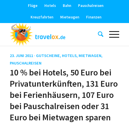
Flüge
Hotels
Bahn
Pauschalreisen
Kreuzfahrten
Mietwagen
Finanzen
23. JUNI 2011 ·
GUTSCHEINE
,
HOTELS
,
MIETWAGEN
,
PAUSCHALREISEN
10 % bei Hotels, 50 Euro bei
Privatunterkünften, 131 Euro
bei Ferienhäusern, 107 Euro
bei Pauschalreisen oder 31
Euro bei Mietwagen sparen