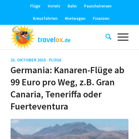
Flüge
Hotels
Bahn
Pauschalreisen
Kreuzfahrten
Mietwagen
Finanzen
31. OKTOBER 2015 ·
FLÜGE
Germania: Kanaren-Flüge ab
99 Euro pro Weg, z.B. Gran
Canaria, Teneriffa oder
Fuerteventura