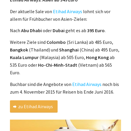
Der aktuelle Sale von
Etihad Airways
lohnt sich vor
allem für Frühbucher von Asien-Zielen:
Nach
Abu Dhabi
oder
Dubai
geht es ab
395 Euro
.
Weitere Ziele sind
Colombo
(Sri Lanka) ab 485 Euro,
Bangkok
(Thailand) und
Shanghai
(China) ab 495 Euro,
Kuala Lumpur
(Malaysia) ab 505 Euro,
Hong Kong
ab
535 Euro oder
Ho-Chi-Minh-Stadt
(Vietnam) ab 565
Euro.
Buchbar sind die Angebote von
Etihad Airways
noch bis
zum 4. November 2015 für Reisen bis Ende Juni 2016.
zu Etihad Airways