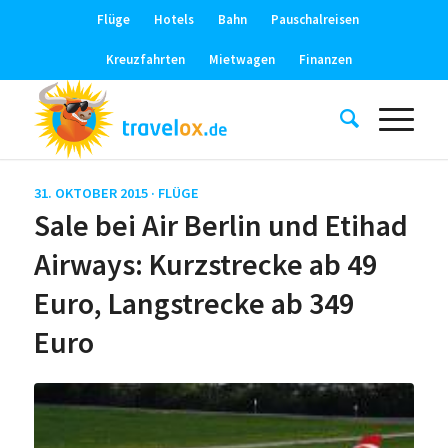
Flüge
Hotels
Bahn
Pauschalreisen
Kreuzfahrten
Mietwagen
Finanzen
31. OKTOBER 2015 ·
FLÜGE
Sale bei Air Berlin und Etihad
Airways: Kurzstrecke ab 49
Euro, Langstrecke ab 349
Euro