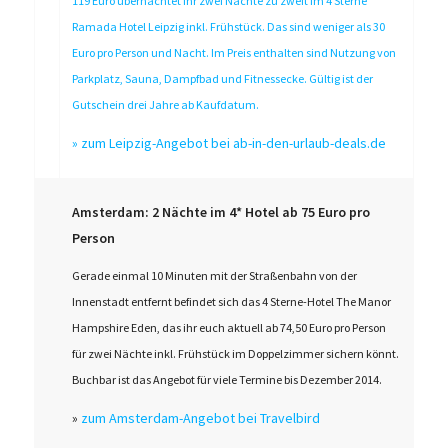
119 Euro übernachtet ihr zwei Nächte zu zweit im 4 Sterne
Ramada Hotel Leipzig inkl. Frühstück. Das sind weniger als 30
Euro pro Person und Nacht. Im Preis enthalten sind Nutzung von
Parkplatz, Sauna, Dampfbad und Fitnessecke. Gültig ist der
Gutschein drei Jahre ab Kaufdatum.
»
zum Leipzig-Angebot bei ab-in-den-urlaub-deals.de
Amsterdam: 2 Nächte im 4* Hotel ab 75 Euro pro
Person
Gerade einmal 10 Minuten mit der Straßenbahn von der
Innenstadt entfernt befindet sich das 4 Sterne-Hotel The Manor
Hampshire Eden, das ihr euch aktuell ab 74,50 Euro pro Person
für zwei Nächte inkl. Frühstück im Doppelzimmer sichern könnt.
Buchbar ist das Angebot für viele Termine bis Dezember 2014.
»
zum Amsterdam-Angebot bei Travelbird