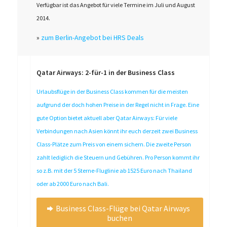
Verfügbar ist das Angebot für viele Termine im Juli und August
2014.
»
zum Berlin-Angebot bei HRS Deals
Qatar Airways: 2-für-1 in der Business Class
Urlaubsflüge in der Business Class kommen für die meisten
aufgrund der doch hohen Preise in der Regel nicht in Frage. Eine
gute Option bietet aktuell aber Qatar Airways: Für viele
Verbindungen nach Asien könnt ihr euch derzeit zwei Business
Class-Plätze zum Preis von einem sichern. Die zweite Person
zahlt lediglich die Steuern und Gebühren. Pro Person kommt ihr
so z.B. mit der 5 Sterne-Fluglinie ab 1525 Euro nach Thailand
oder ab 2000 Euro nach Bali.
Business Class-Flüge bei Qatar Airways
buchen