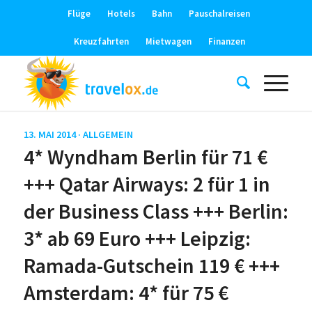
Flüge
Hotels
Bahn
Pauschalreisen
Kreuzfahrten
Mietwagen
Finanzen
13. MAI 2014 ·
ALLGEMEIN
4* Wyndham Berlin für 71 €
+++ Qatar Airways: 2 für 1 in
der Business Class +++ Berlin:
3* ab 69 Euro +++ Leipzig:
Ramada-Gutschein 119 € +++
Amsterdam: 4* für 75 €