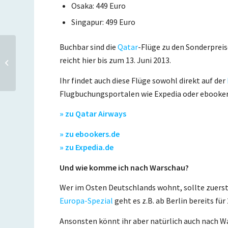
Osaka: 449 Euro
Singapur: 499 Euro
Buchbar sind die
Qatar
-Flüge zu den Sonderpreis
Paris mit dem Nachtzug
reicht hier bis zum 13. Juni 2013.
ab Hannover oder Berlin
für 29 Euro pro Weg
Ihr findet auch diese Flüge sowohl direkt auf der
Flugbuchungsportalen wie Expedia oder ebooker
» zu Qatar Airways
» zu ebookers.de
» zu Expedia.de
Und wie komme ich nach Warschau?
Wer im Osten Deutschlands wohnt, sollte zuerst
Europa-Spezial
geht es z.B. ab Berlin bereits fü
Ansonsten könnt ihr aber natürlich auch nach W