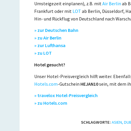
Umsteigezeit einplanen), z.B. mit
Air Berlin
ab B
Frankfurt oder mit
LOT
ab Berlin, Düsseldorf, H
Hin- und Rückflug von Deutschland nach Warschau
» zur Deutschen Bahn
» zu Air Berlin
» zur Lufthansa
» zu LOT
Hotel gesucht?
Unser Hotel-Preisvergleich hilft weiter. Ebenfal
Hotels.com
-Gutschein
HEJAN10
sein, mit dem i
» travelox Hotel-Preisvergleich
» zu Hotels.com
SCHLAGWORTE:
ASIEN
,
DUB