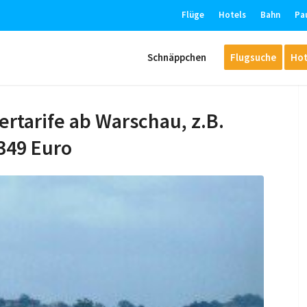
Flüge
Hotels
Bahn
Pa
Schnäppchen
Flugsuche
Hot
rtarife ab Warschau, z.B.
349 Euro