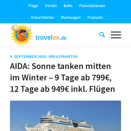
Flüge
Hotels
Bahn
Pauschalreisen
Kreuzfahrten
Mietwagen
Finanzen
9. SEPTEMBER 2018 ·
KREUZFAHRTEN
AIDA: Sonne tanken mitten
im Winter – 9 Tage ab 799€,
12 Tage ab 949€ inkl. Flügen