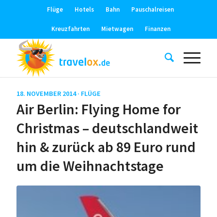
Flüge
Hotels
Bahn
Pauschalreisen
Kreuzfahrten
Mietwagen
Finanzen
18. NOVEMBER 2014 ·
FLÜGE
Air Berlin: Flying Home for
Christmas – deutschlandweit
hin & zurück ab 89 Euro rund
um die Weihnachtstage