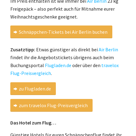
Im Preis enthalten ist wie immer bei
Air Berlin
23 kg
Freigepäck – also perfekt auch für Mitnahme eurer
Weihnachtsgeschenke geeignet.
Schnäppchen-Tickets bei Air Berlin buchen
Zusatztipp:
Etwas günstiger als direkt bei
Air Berlin
findet ihr die Angebotstickets übrigens auch beim
Buchungsportal
Flugladen.de
oder über den
travelox
Flug-Preisvergleich
.
zu Flugladen.de
zum travelox Flug-Preisvergleich
Das Hotel zum Flug…
Günstige Hotels für euren Schnäppchenflug findet ihr