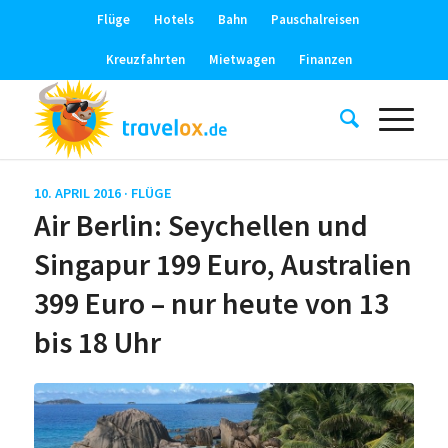
Flüge
Hotels
Bahn
Pauschalreisen
Kreuzfahrten
Mietwagen
Finanzen
10. APRIL 2016 ·
FLÜGE
Air Berlin: Seychellen und
Singapur 199 Euro, Australien
399 Euro – nur heute von 13
bis 18 Uhr