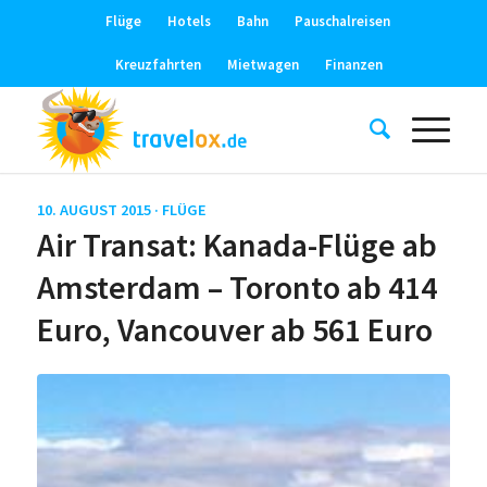
Flüge
Hotels
Bahn
Pauschalreisen
Kreuzfahrten
Mietwagen
Finanzen
10. AUGUST 2015 ·
FLÜGE
Air Transat: Kanada-Flüge ab
Amsterdam – Toronto ab 414
Euro, Vancouver ab 561 Euro